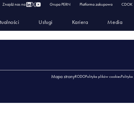
.02.2024 Laboratorium w Boronowie
Znajdź nas na:
Grupa PERN
Platforma zakupowa
CDOK
DNIA 01.02.2024 LABORATORIUM W BORONOWIE
tualności
Usługi
Kariera
Media
1.02.2024 LABORATORIUM W BORONOWIE
Mapa strony
RODO
Polityka plików cookies
Polityka