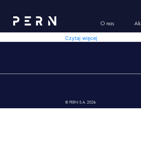
Lista nr 3 wyd. XVII z dnia 01
LISTA NR 3 WYD. XVII Z 
O nas
Ak
LISTA NR 3 WYD. XVII Z DNIA 0
Czytaj więcej
© PERN S.A. 2026