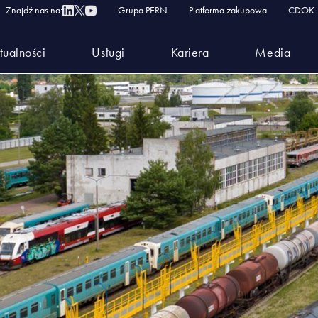
Znajdź nas na:
Grupa PERN
Platforma zakupowa
CDOK
tualności
Usługi
Kariera
Media