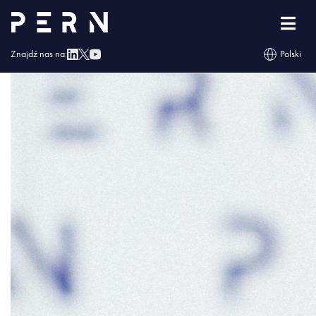
Mateusz_Radecki_wiceprezes_PERN_SA
Znajdź nas na:
Polski