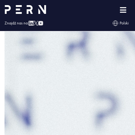
Mateusz_Radecki_wiceprezes_PERN_SA
Znajdź nas na:
Polski