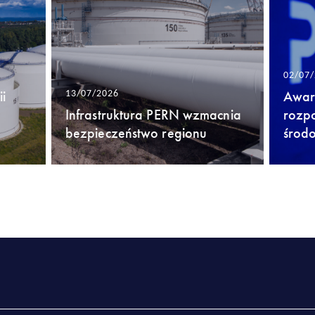
02/07
i
Awari
13/07/2026
Infrastruktura PERN wzmacnia
rozp
bezpieczeństwo regionu
środ