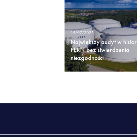
14/07/2026
Największy audyt w histori
PERN bez stwierdzenia
niezgodności