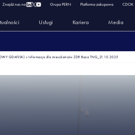
Znajdź nas na:
Grupa PERN
Platforma zakupowa
CDOK
tualności
Usługi
Kariera
Media
TOWY GDAŃSK)
»
Informacja dla mieszkańców ZDR Baza TNG_21.10.2025