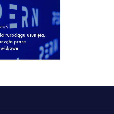
/2026
a rurociągu usunięta,
oczęto prace
owiskowe