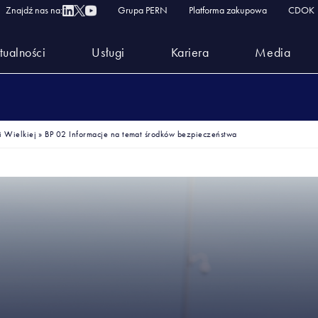
Znajdź nas na:
Grupa PERN
Platforma zakupowa
CDOK
tualności
Usługi
Kariera
Media
 Wielkiej
»
BP 02 Informacje na temat środków bezpieczeństwa