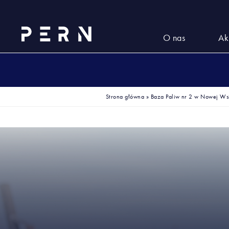
O nas
Ak
Strona główna
»
Baza Paliw nr 2 w Nowej Wsi