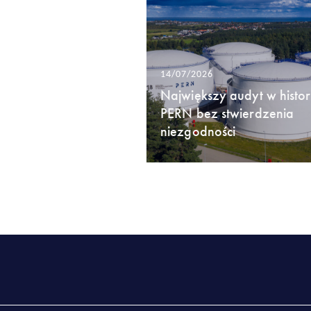
14/07/2026
Największy audyt w histori
PERN bez stwierdzenia
niezgodności