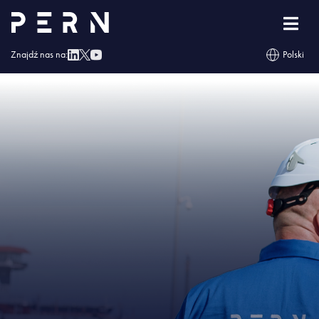
Strona główna
»
Baza Paliw nr 15 w Narewce
»
BP 15 Informacje na temat
środków bezpieczeństwa jako ZZR 27.07.2021
Znajdź nas na:
Polski