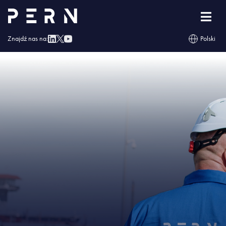
Strona główna
»
Baza Paliw nr 10 w Kawicach
»
BP 10 Informacje na temat
środków bezpieczeństwa – 14.10.2025 r.
Znajdź nas na:
Polski