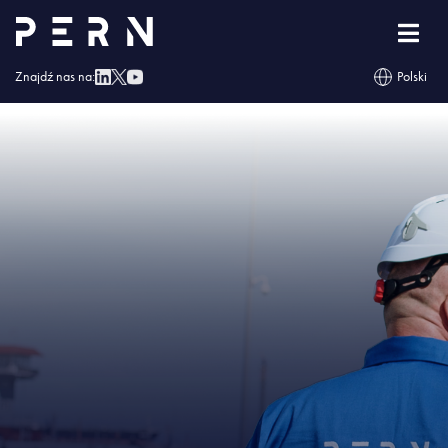
Strona główna
»
Baza Paliw nr 1 w Koluszkach
»
BP 01 Informacje na temat
środków bezpieczeństwa 22.07.2022
Znajdź nas na:
Polski