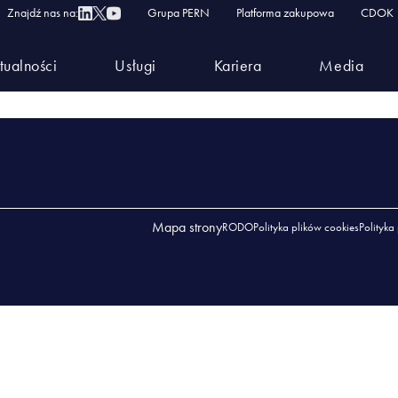
cje
Znajdź nas na:
Grupa PERN
Platforma zakupowa
CDOK
__REKRUTACJE
tualności
Usługi
Kariera
Media
UTACJE
Mapa strony
RODO
Polityka plików cookies
Polityka