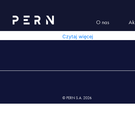
Klauzula informacyjna__Rekruta
KLAUZULA INFORMACYJNA
O nas
Ak
KLAUZULA INFORMACYJNA__REKR
Czytaj więcej
© PERN S.A. 2026