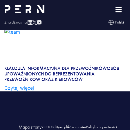
KLAUZULA INFORMACYJNA DLA
PRZEWOŹNIKÓWOSÓB UPOWAŻNIONYCH DO
REPREZENTOWANIA PRZEWOŹNIKÓW ORAZ
Znajdź nas na:
Polski
KIEROWCÓW
KLAUZULA INFORMACYJNA DLA
PRZEWOŹNIKÓWOSÓB UPOWAŻNIONYCH
DO REPREZENTOWANIA PRZEWOŹNIKÓW
ORAZ KIEROWCÓW
KLAUZULA INFORMACYJNA DLA PRZEWOŹNIKÓWOSÓB
UPOWAŻNIONYCH DO REPREZENTOWANIA
PRZEWOŹNIKÓW ORAZ KIEROWCÓW
Czytaj więcej
Mapa strony
RODO
Polityka plików cookies
Polityka prywatności