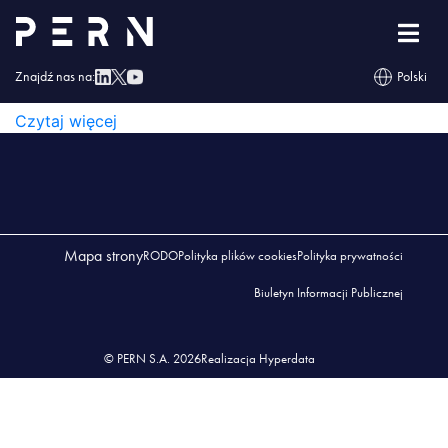
Wykaz_Przedsiębiorstw_10.2023
WYKAZ_PRZEDSIĘBIORSTW_10.2023
Znajdź nas na:
Polski
WYKAZ_PRZEDSIĘBIORSTW_10.2023
Czytaj więcej
Mapa strony
RODO
Polityka plików cookies
Polityka prywatności
Biuletyn Informacji Publicznej
© PERN S.A. 2026
Realizacja Hyperdata