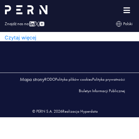
wykaz_przedsiębiorstw_03_2025
WYKAZ_PRZEDSIĘBIORSTW_03_2025
Znajdź nas na:
Polski
WYKAZ_PRZEDSIĘBIORSTW_03_2025
Czytaj więcej
Mapa strony
RODO
Polityka plików cookies
Polityka prywatności
Biuletyn Informacji Publicznej
© PERN S.A. 2026
Realizacja Hyperdata