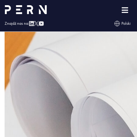
miejsce-pracy-architekta-projekt-
architektoniczny-plany-zwoje-projektu-pioro-i-
srodek
Znajdź nas na:
Polski