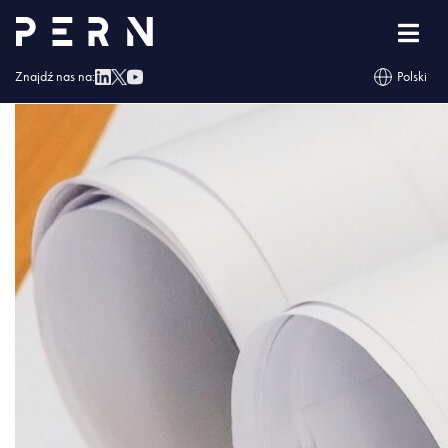
miejsce-pracy-architekta-projekt-
architektoniczny-plany-zwoje-projektu-pioro-i-
srodek
Znajdź nas na:
Polski