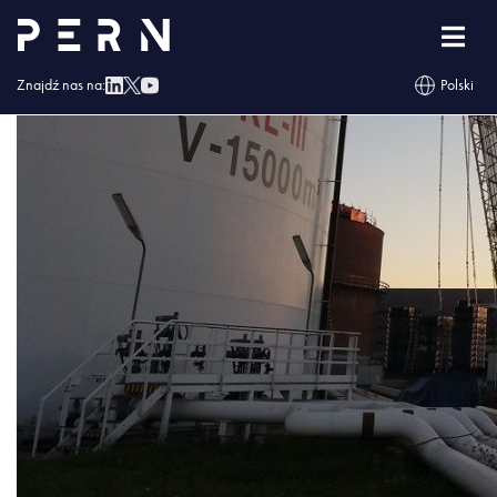
budowa_koluszki_102018-1-1024×474
Znajdź nas na:
Polski