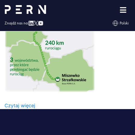
mapa_rurociag_pomorski-300×282
Znajdź nas na:
Polski
MAPA_RUROCIAG_POMORSKI-300×282
Czytaj więcej