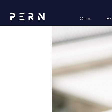
06e38b7c-bf7c-48a7-8fde-851
O nas
Ak