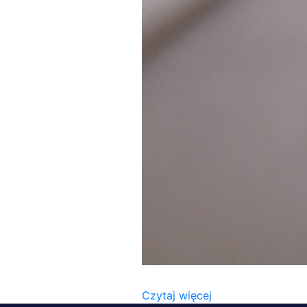
06E38B7C-BF7C-48A7-8FD
Czytaj więcej