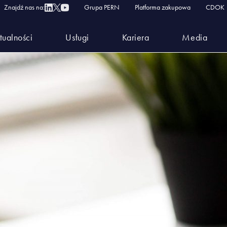
1f44ae878
Znajdź nas na:
Grupa PERN
Platforma zakupowa
CDOK
tualności
Usługi
Kariera
Media