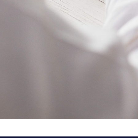
E-8511F44AE878