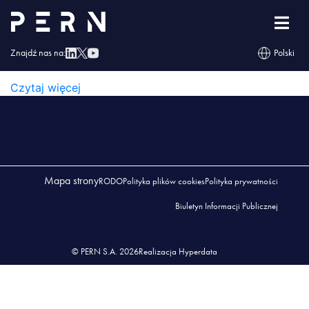
Znak_SARMATIA_250
Znajdź nas na:
Polski
ZNAK_SARMATIA_250
Czytaj więcej
Mapa strony
RODO
Polityka plików cookies
Polityka prywatności
Biuletyn Informacji Publicznej
© PERN S.A. 2026
Realizacja Hyperdata