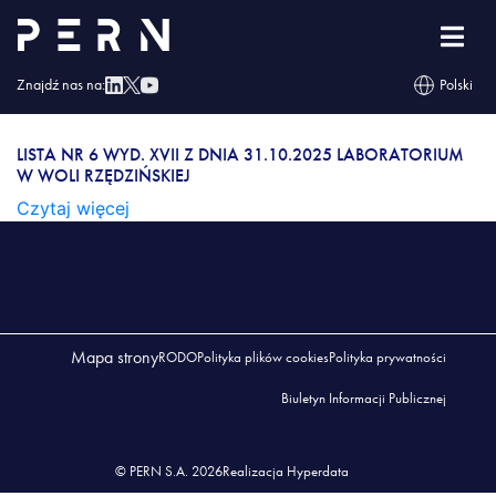
Lista nr 6 wyd. XVII z dnia 31.10.2025
Laboratorium w Woli Rzędzińskiej
Znajdź nas na:
Polski
LISTA NR 6 WYD. XVII Z DNIA 31.10.2025
LABORATORIUM W WOLI RZĘDZIŃSKIEJ
LISTA NR 6 WYD. XVII Z DNIA 31.10.2025 LABORATORIUM
W WOLI RZĘDZIŃSKIEJ
Czytaj więcej
Mapa strony
RODO
Polityka plików cookies
Polityka prywatności
Biuletyn Informacji Publicznej
© PERN S.A. 2026
Realizacja Hyperdata