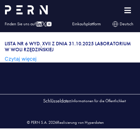
Lista nr 6 wyd. XVII z dnia 31.10.2025
Laboratorium w Woli Rzędzińskiej
Finden Sie uns auf:
Einkaufsplattform
Deutsch
LISTA NR 6 WYD. XVII Z DNIA 31.10.2025
LABORATORIUM W WOLI RZĘDZIŃSKIEJ
LISTA NR 6 WYD. XVII Z DNIA 31.10.2025 LABORATORIUM
W WOLI RZĘDZIŃSKIEJ
Czytaj więcej
Schlüsseldaten
Informationen für die Öffentlichkeit
© PERN S.A. 2026
Realisierung von Hyperdaten