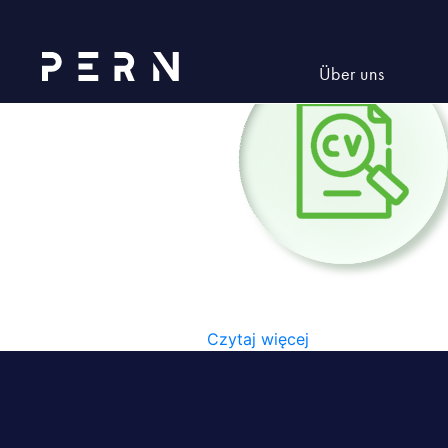
PERN_#5_Ikony-05
Über uns
PERN_#5_IKONY-05
Czytaj więcej