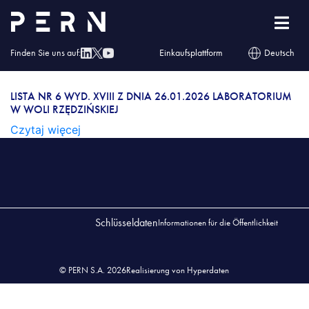
Lista nr 6 wyd. XVIII z dnia 26.01.2026
Laboratorium w Woli Rzędzińskiej
Finden Sie uns auf:
Einkaufsplattform
Deutsch
LISTA NR 6 WYD. XVIII Z DNIA 26.01.2026
LABORATORIUM W WOLI RZĘDZIŃSKIEJ
LISTA NR 6 WYD. XVIII Z DNIA 26.01.2026 LABORATORIUM
W WOLI RZĘDZIŃSKIEJ
Czytaj więcej
Schlüsseldaten
Informationen für die Öffentlichkeit
© PERN S.A. 2026
Realisierung von Hyperdaten