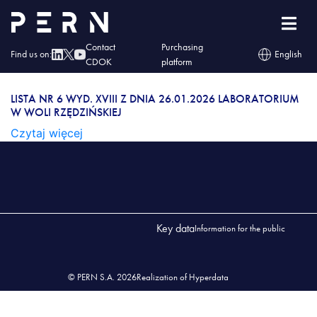
Lista nr 6 wyd. XVIII z dnia 26.01.2026
Laboratorium w Woli Rzędzińskiej
Contact
Purchasing
Find us on:
English
LISTA NR 6 WYD. XVIII Z DNIA 26.01.2026
CDOK
platform
LABORATORIUM W WOLI RZĘDZIŃSKIEJ
LISTA NR 6 WYD. XVIII Z DNIA 26.01.2026 LABORATORIUM
W WOLI RZĘDZIŃSKIEJ
Czytaj więcej
Key data
Information for the public
© PERN S.A. 2026
Realization of Hyperdata