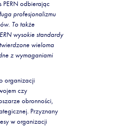
s PERN odbierając
ługa profesjonalizmu
ów. To także
ERN wysokie standardy
potwierdzone wieloma
godne z wymaganiami
o organizacji
zwojem czy
bszarze obronności,
rategicznej. Przyznany
cesy w organizacji