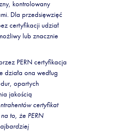
zny, kontrolowany
mi. Dla przedsięwzięć
z certyfikacji udział
możliwy lub znacznie
przez PERN certyfikacja
że działa ona według
edur, opartych
ia jakością
ntrahentów certyfikat
 na to, że PERN
najbardziej