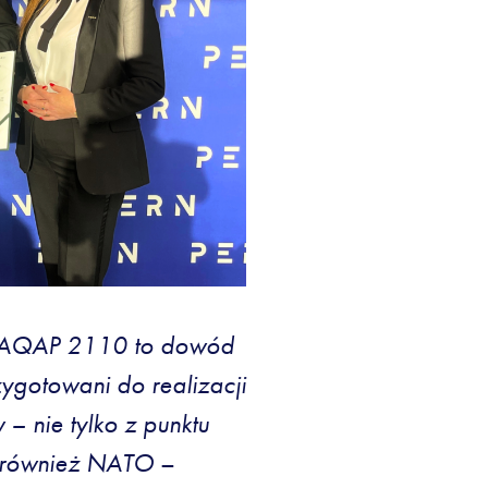
u AQAP 2110 to dowód
ygotowani do realizacji
– nie tylko z punktu
e również NATO
–