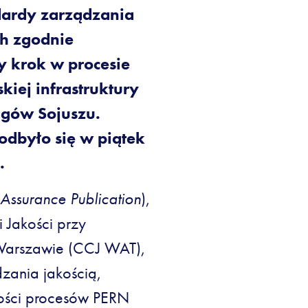
dardy zarządzania
ch zgodnie
y krok w procesie
kiej infrastruktury
ągów Sojuszu.
 odbyło się w piątek
.
 Assurance Publication
),
 Jakości przy
Warszawie (CCJ WAT),
zania jakością,
ości procesów PERN