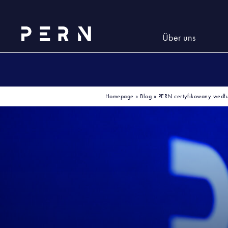
Über uns
Homepage
»
Blog
»
PERN certyfikowany wedł