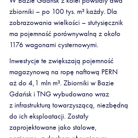
W Bazie Gdańsk z kolei powstały dwa
zbiorniki – po 100 tys. m³ każdy. Dla
zobrazowania wielkości – stutysięcznik
ma pojemność porównywalną z około
1176 wagonami cysternowymi.
Inwestycje te zwiększają pojemność
magazynową na ropę naftową PERN
aż do 4,1 mln m³. Zbiorniki w Bazie
Gdańsk i TNG wybudowano wraz
z infrastrukturą towarzyszącą, niezbędną
do ich eksploatacji. Zostały
zaprojektowane jako stalowe,