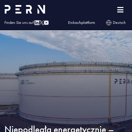
Homepage
»
Blog
»
Niepodległa energetycznie – Polska suwerenna w obszarze
ropy i paliw
Finden Sie uns auf:
Einkaufsplattform
Deutsch
Niepodległa energetycznie –