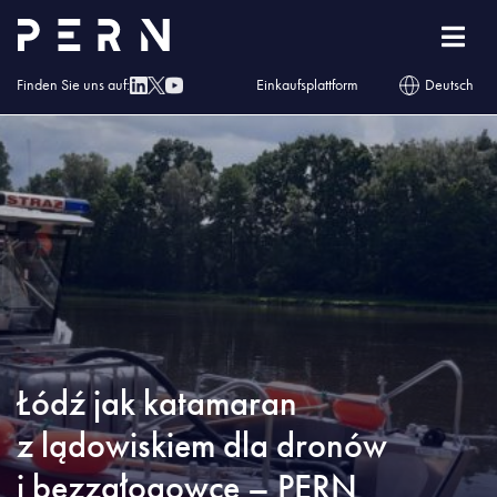
Homepage
»
Blog
»
Łódź jak katamaran z lądowiskiem dla dronów i
bezzałogowce – PERN z nowoczesnym systemem ratownictwa
Finden Sie uns auf:
Einkaufsplattform
Deutsch
Łódź jak katamaran
z lądowiskiem dla dronów
i bezzałogowce – PERN