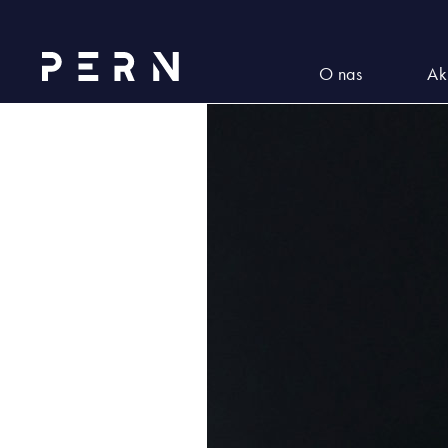
Rafał_Miland
O nas
Ak