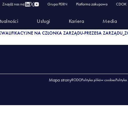
alifikacyjne na Członka Zarządu-Prezesa Zarządu_zgłosz
Znajdź nas na:
Grupa PERN
Platforma zakupowa
CDOK
ANIE KWALIFIKACYJNE NA CZŁONKA ZARZĄDU-PR
tualności
Usługi
Kariera
Media
ŚWIADCZENIA
WALIFIKACYJNE NA CZŁONKA ZARZĄDU-PREZESA ZARZĄDU_ZG
Mapa strony
RODO
Polityka plików cookies
Polityka