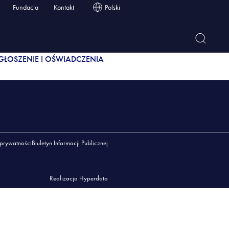
enie i oświadczenia
Fundacja
Kontakt
Polski
EZESA
ŁOSZENIE I OŚWIADCZENIA
 prywatności
Biuletyn Informacji Publicznej
Realizacja Hyperdata