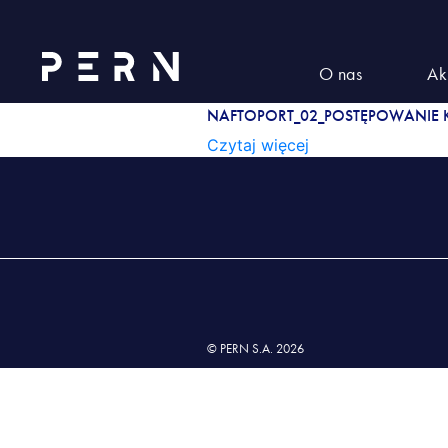
NAFTOPORT_02_postępowanie kw
NAFTOPORT_02_POSTĘPOW
O nas
Ak
ZARZĄDU_ZGŁOSZENIE I O
NAFTOPORT_02_POSTĘPOWANIE K
Czytaj więcej
© PERN S.A. 2026