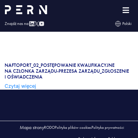
NAFTOPORT_02_postępowanie kwalifikacyjne na
Członka Zarządu-Prezesa Zarządu_zgłoszenie i
oświadczenia
Znajdź nas na:
Polski
NAFTOPORT_02_POSTĘPOWANIE
KWALIFIKACYJNE NA CZŁONKA ZARZĄDU-
PREZESA ZARZĄDU_ZGŁOSZENIE
I OŚWIADCZENIA
NAFTOPORT_02_POSTĘPOWANIE KWALIFIKACYJNE
NA CZŁONKA ZARZĄDU-PREZESA ZARZĄDU_ZGŁOSZENIE
I OŚWIADCZENIA
Czytaj więcej
Mapa strony
RODO
Polityka plików cookies
Polityka prywatności