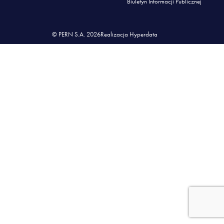
Biuletyn Informacji Publicznej
© PERN S.A. 2026
Realizacja Hyperdata