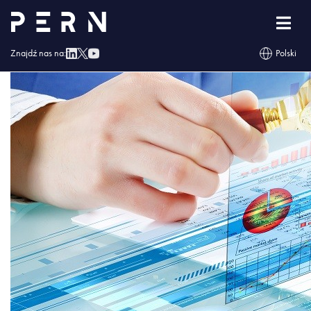
majatek_pern
Znajdź nas na:
Polski