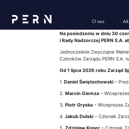
Powołanie Czł
kadencję
O nas
Ak
Na posiedzeniu w dniu 30 cze
i Rady Nadzorczej PERN S.A. 
Jednocześnie Zwyczajne Walne 
Członków Zarządu PERN S.A. n
Od 1 lipca 2026 roku
Zarząd Sp
1.
Daniel Świętochowski
– Prez
2.
Marcin Giemza
– Wiceprezes
3.
Piotr Gryska
– Wiceprezes Z
4.
Jakub Dulski
– Członek Zarz
5.
Zdzisław Koper
– Członek Z