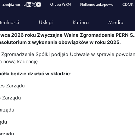
onków Zarządu PERN S.A. 
Znajdź nas na:
Grupa PERN
Platforma zakupowa
CDOK
tualności
Usługi
Kariera
Media
rwca 2026 roku Zwyczajne Walne Zgromadzenie PERN S.A
absolutorium z wykonania obowiązków w roku 2025.
Zgromadzenie Spółki podjęło Uchwałę w sprawie powołania
a nową kadencję.
ółki będzie działać w składzie
:
es Zarządu
 Zarządu
arządu
ądu
arządu