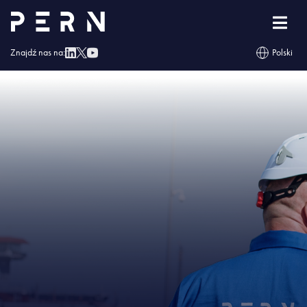
Strona główna
»
Powołanie Członków Zarządu PERN S.A. na nową kadencję
»
PERN banner 1
Znajdź nas na:
Polski