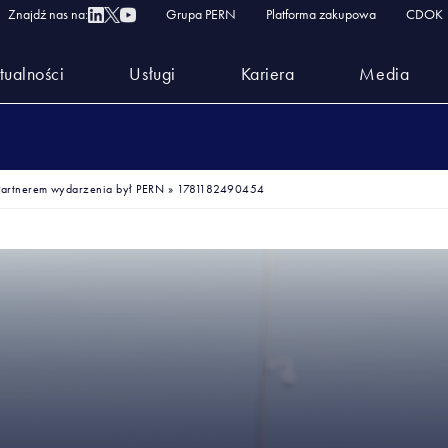
Znajdź nas na:
Grupa PERN
Platforma zakupowa
CDOK
tualności
Usługi
Kariera
Media
 Partnerem wydarzenia był PERN
»
1781182490454