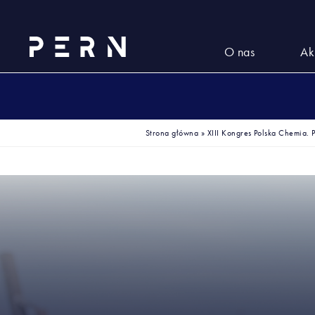
O nas
Ak
Strona główna
»
XIII Kongres Polska Chemia.