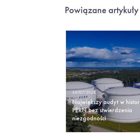
Powiązane artykuły
14/07/2026
Największy audyt w histori
PERN bez stwierdzenia
niezgodności