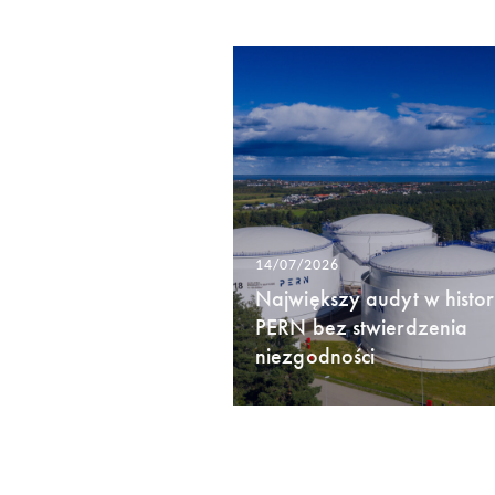
14/07/2026
Największy audyt w histori
PERN bez stwierdzenia
niezgodności