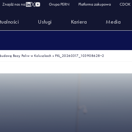
Znajdź nas na:
Grupa PERN
Platforma zakupowa
CDOK
tualności
Usługi
Kariera
Media
budowę Bazy Paliw w Koluszkach
»
PXL_20260317_103908628~2