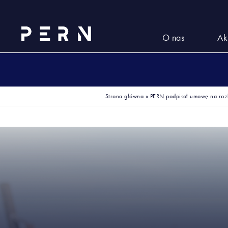
O nas
Ak
Strona główna
»
PERN podpisał umowę na roz