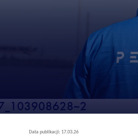
7_103908628~2
Data publikacji: 17.03.26