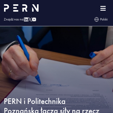
Strona główna
»
Blog
»
PERN i Politechnika Poznańska łączą siły na rzecz
rozwoju kompetencji przyszłości
Znajdź nas na:
Polski
PERN i Politechnika
Poznańska łączą siły na rzecz