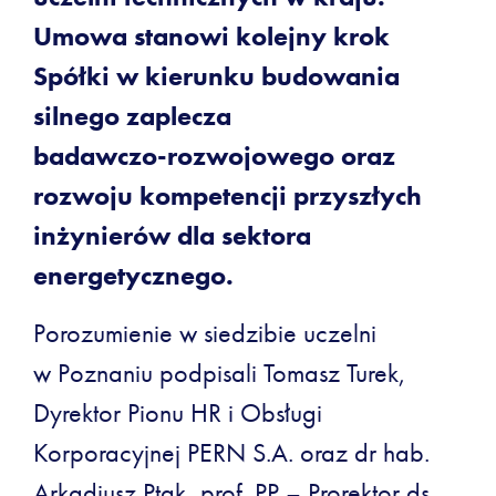
Umowa stanowi kolejny krok
Spółki w kierunku budowania
silnego zaplecza
badawczo
‑rozwojowego oraz
rozwoju kompetencji przysz
łych
in
żynier
ów dla sektora
energetycznego.
Porozumienie w siedzibie uczelni
w Poznaniu podpisali Tomasz Turek,
Dyrektor Pionu HR i Obsługi
Korporacyjnej PERN S.A. oraz dr hab.
Arkadiusz Ptak, prof. PP – Prorektor ds.