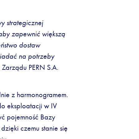
 strategicznej
a, aby zapewnić większą
eństwo dostaw
iadać na potrzeby
s Zarządu PERN S.A.
odnie z harmonogramem.
o eksploatacji w IV
zyć pojemność Bazy
zięki czemu stanie się