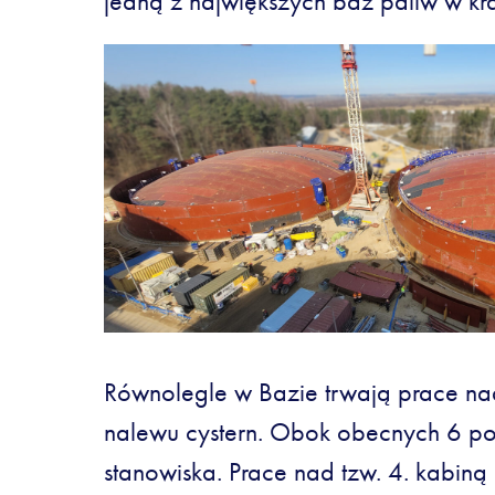
jedną z największych baz paliw w kra
Równolegle w Bazie trwają prace n
nalewu cystern. Obok obecnych 6 p
stanowiska. Prace nad tzw. 4. kabiną