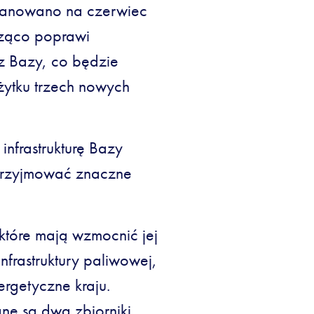
planowano na czerwiec
acząco poprawi
z Bazy, co będzie
ytku trzech nowych
infrastrukturę Bazy
 przyjmować znaczne
które mają wzmocnić jej
frastruktury paliwowej,
rgetyczne kraju.
ne są dwa zbiorniki