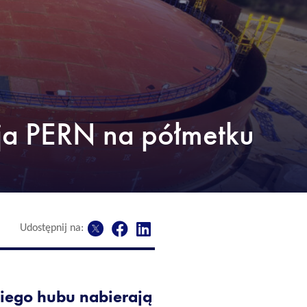
cja PERN na półmetku
Udostępnij na:
iego hubu nabierają