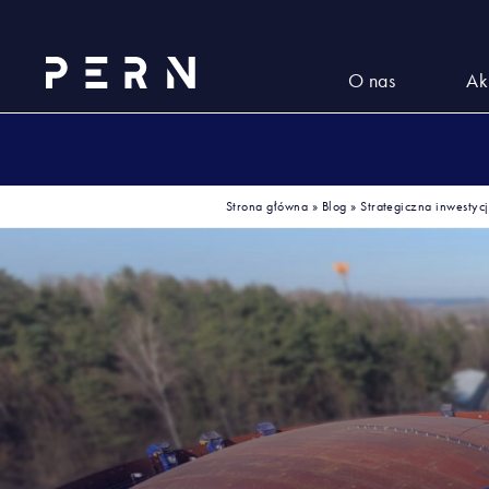
O nas
Ak
Strona główna
»
Blog
»
Strategiczna inwestyc