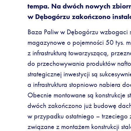
tempa. Na dwóch nowych zbiorn
w Dębogórzu zakończono insta
Baza Paliw w Dębogórzu wzbogaci si
magazynowe o pojemności 50 tys. m
z infrastrukturą towarzyszącą, przez
do przechowywania produktów nafto
strategicznej inwestycji są sukcesywn
a infrastruktura stopniowo nabiera do
Obecnie montowane są konstrukcje s
dwóch zakończono już budowę dach
w przypadku ostatniego – trzeciego 
związane z montażem konstrukcji sta