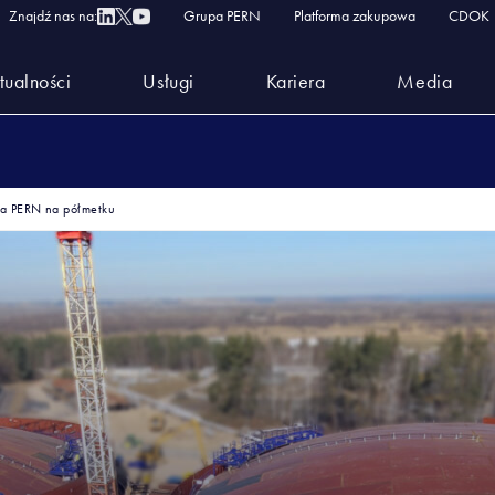
Znajdź nas na:
Grupa PERN
Platforma zakupowa
CDOK
tualności
Usługi
Kariera
Media
ja PERN na półmetku