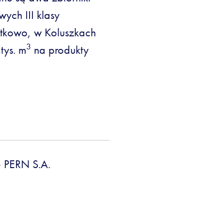
ch III klasy
tkowo, w Koluszkach
3
tys. m
na produkty
 PERN S.A.