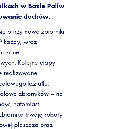
ikach w Bazie Paliw
lowanie dachów.
ę o trzy nowe zbiorniki
³ każdy, wraz
naczone
wych. Kolejne etapy
ie realizowane,
celowego kształtu.
talowe zbiorników – na
ów, natomiast
zbiornika trwają roboty
lowej płaszcza oraz