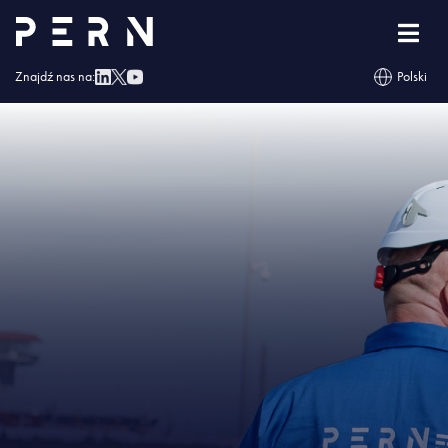
Strona główna
»
Narodowe Święta Majowe
»
1-3Maja_782x310_a
Znajdź nas na:
Polski