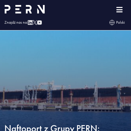
Strona główna
»
Blog
»
Naftoport z Grupy PERN: pierwsze półrocze 2023
lepsze niż cały rok 2019
Znajdź nas na:
Polski
Naftoport z Grupy PERN: