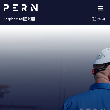
Strona główna
»
Życzenia Wielkanocne
»
banery_Wielkanoc
2023_2560x1280
Znajdź nas na:
Polski