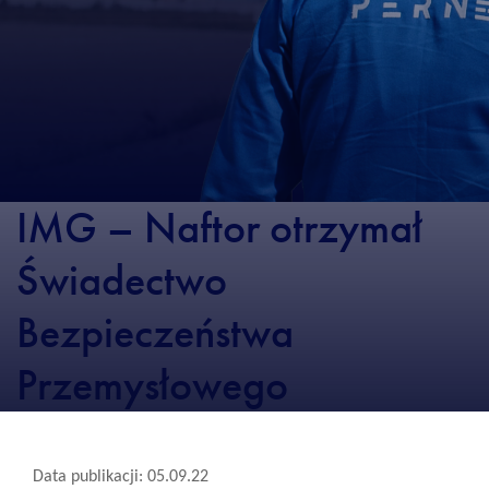
IMG – Naftor otrzymał
Świadectwo
Bezpieczeństwa
Przemysłowego
Data publikacji: 05.09.22