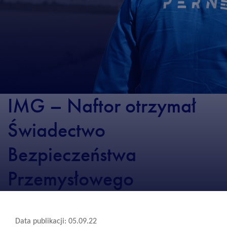
IMG – Naftor otrzymał
Świadectwo
Bezpieczeństwa
Przemysłowego
Data publikacji: 05.09.22