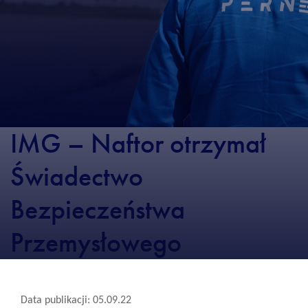
IMG – Naftor otrzymał
Świadectwo
Bezpieczeństwa
Przemysłowego
Data publikacji: 05.09.22