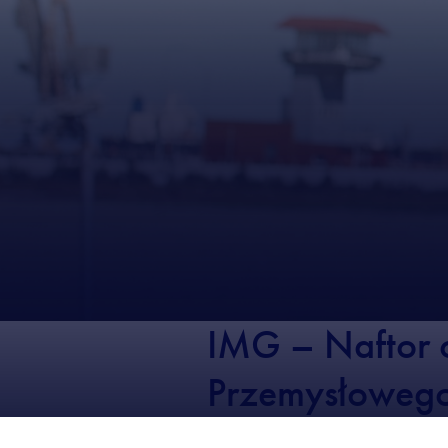
IMG – Naftor 
Przemysłoweg