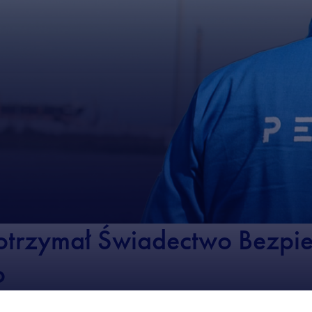
otrzymał Świadectwo Bezpi
o