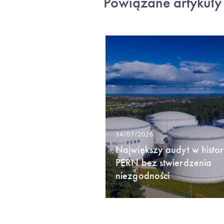
Powiązane artykuły
14/07/2026
Największy audyt w histori
PERN bez stwierdzenia
niezgodności