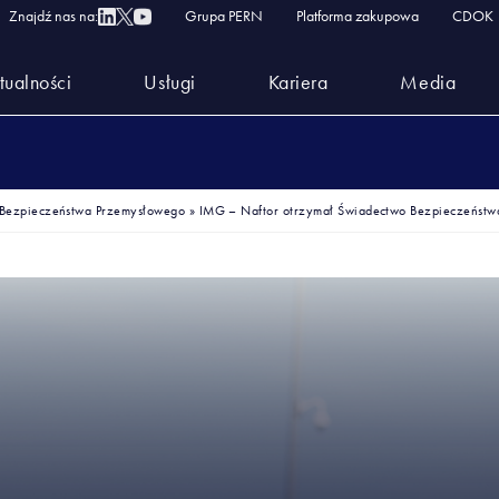
Znajdź nas na:
Grupa PERN
Platforma zakupowa
CDOK
tualności
Usługi
Kariera
Media
 Bezpieczeństwa Przemysłowego
»
IMG – Naftor otrzymał Świadectwo Bezpieczeństw