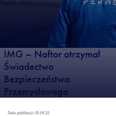
IMG – Naftor otrzymał
Świadectwo
Bezpieczeństwa
Przemysłowego
Data publikacji: 05.09.22