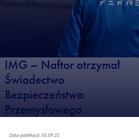
IMG – Naftor otrzymał
Świadectwo
Bezpieczeństwa
Przemysłowego
Data publikacji: 05.09.22