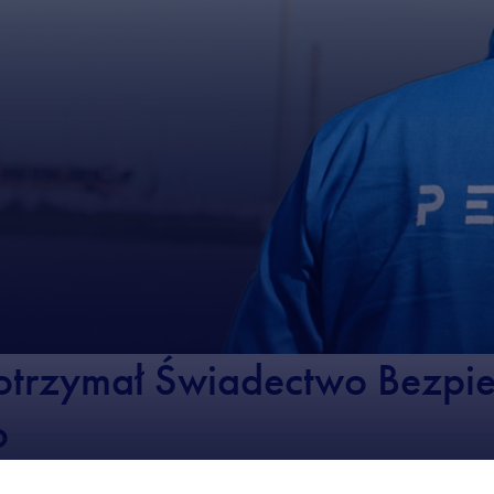
otrzymał Świadectwo Bezpi
o