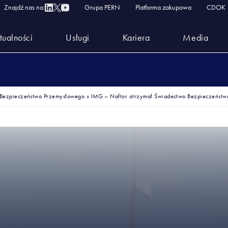
Znajdź nas na:
Grupa PERN
Platforma zakupowa
CDOK
tualności
Usługi
Kariera
Media
 Bezpieczeństwa Przemysłowego
»
IMG – Naftor otrzymał Świadectwo Bezpieczeństw