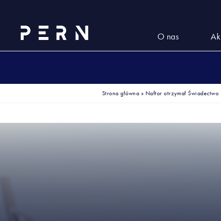
O nas
Ak
Strona główna
»
Naftor otrzymał Świadectwo