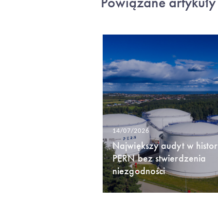
Powiązane artykuły
14/07/2026
Największy audyt w histori
PERN bez stwierdzenia
niezgodności