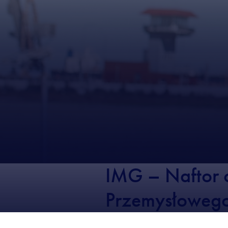
IMG – Naftor 
Przemysłoweg