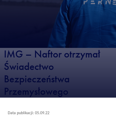
IMG – Naftor otrzymał
Świadectwo
Bezpieczeństwa
Przemysłowego
Data publikacji: 05.09.22