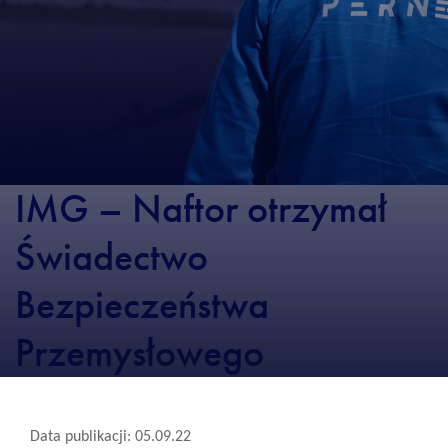
IMG – Naftor otrzymał
Świadectwo
Bezpieczeństwa
Przemysłowego
Data publikacji: 05.09.22