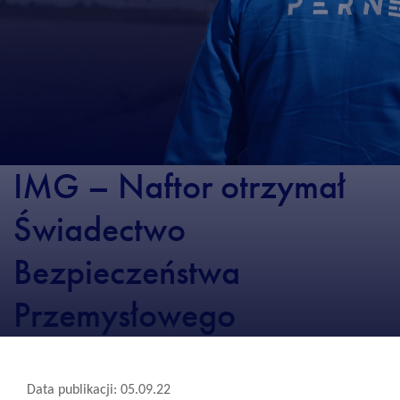
IMG – Naftor otrzymał
Świadectwo
Bezpieczeństwa
Przemysłowego
Data publikacji: 05.09.22